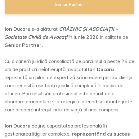
Senior Partner
Ion Ducaru
s-a alăturat
CRÂZNIC ȘI ASOCIAȚII –
Societate Civilă de Avocați
în
iunie 2026
în calitate de
Senior Partner.
Cu o carieră juridică consolidată pe parcursul a peste 28 de
ani de practică neîntreruptă, avocatul
Ion Ducaru
reprezintă un pilon de expertiză și încredere pentru clienții
care necesită asistență juridică complexă în mediul de
afaceri. Parcursul său profesional este definit de o
abordare pragmatică și strategică, oferind soluții integrate
care acoperă întregul ciclul de viață al unei companii.
Ion Ducaru
deține capacitatea profesională în
gestionarea litigiilor complexe,
reprezentând cu succes