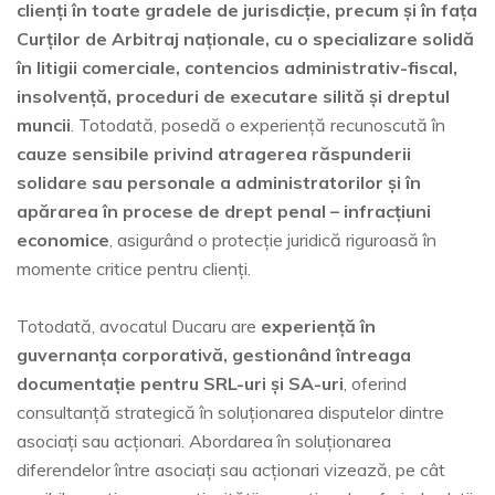
clienți în toate gradele de jurisdicție, precum și în fața
Curților de Arbitraj naționale, cu o specializare solidă
în litigii comerciale, contencios administrativ-fiscal,
insolvență, proceduri de executare silită și dreptul
muncii
. Totodată, posedă o experiență recunoscută în
cauze sensibile privind atragerea răspunderii
solidare sau personale a administratorilor și în
apărarea în procese de drept penal – infracțiuni
economice
, asigurând o protecție juridică riguroasă în
momente critice pentru clienți.
Totodată, avocatul Ducaru are
experiență în
guvernanța corporativă, gestionând întreaga
documentație pentru SRL-uri și SA-uri
, oferind
consultanță strategică în soluționarea disputelor dintre
asociați sau acționari. Abordarea în soluționarea
diferendelor între asociați sau acționari vizează, pe cât