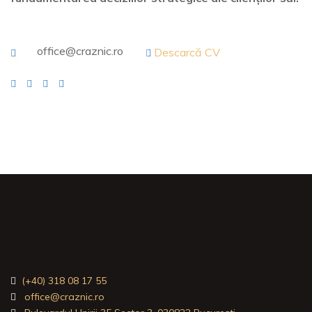
office@craznic.ro
Descarcă CV
(+40) 318 08 17 55
office@craznic.ro