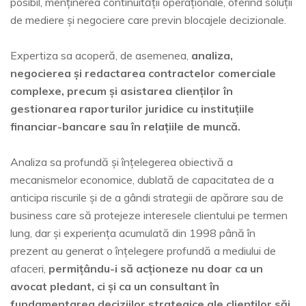
posibil, menținerea continuității operaționale, oferind soluții
de mediere și negociere care previn blocajele decizionale.
Expertiza sa acoperă, de asemenea,
analiza,
negocierea și redactarea contractelor comerciale
complexe, precum și asistarea clienților în
gestionarea raporturilor juridice cu instituțiile
financiar-bancare sau în relațiile de muncă.
Analiza sa profundă și înțelegerea obiectivă a
mecanismelor economice, dublată de capacitatea de a
anticipa riscurile și de a gândi strategii de apărare sau de
business care să protejeze interesele clientului pe termen
lung, dar și experiența acumulată din 1998 până în
prezent au generat o înțelegere profundă a mediului de
afaceri,
permițându-i să acționeze nu doar ca un
avocat pledant, ci și ca un consultant în
fundamentarea deciziilor strategice ale clienților săi.