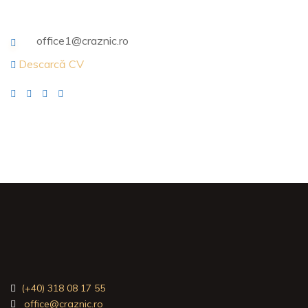
office1@craznic.ro
Descarcă CV
(+40) 318 08 17 55
office@craznic.ro